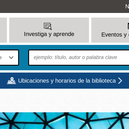
Uti
N
M
Investiga y aprende
Eventos y 
To find?
Ubicaciones y horarios de la biblioteca
Lun
Mar
Mié
Jue
Vie
Sáb
9 - 6
9 - 8
9 - 8
9 - 8
12 - 6
10 - 6