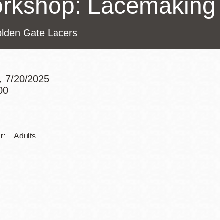
rkshop: Lacemaking 
Potrero
Biblioteca virtual
olden Gate Lacers
Presidio
Bibliotecas
Ambulantes
 7/20/2025
00
Addre
Contac
r:
Adults
Telep