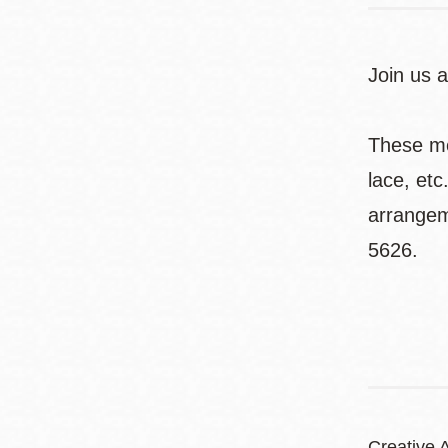
Join us a
These mee
lace, etc
arrangem
5626.
Creative A