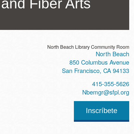
and Fiber Arts
North Beach Library Community Room
North Beach
ss
850 Columbus Avenue
San Francisco
,
CA
94133
t
415-355-5626
hone
Nbemgr@sfpl.org
Inscríbete