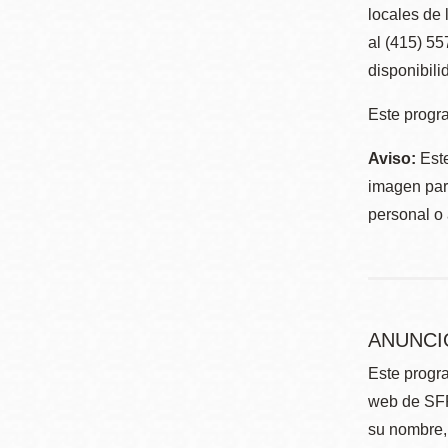
locales de 
al (415) 5
disponibili
Este progra
Aviso:
Este
imagen para
personal o 
ANUNCI
Este progra
web de SFP
su nombre, 