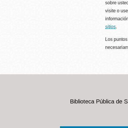
sobre usted
visite o us
información
sitios
.
Los puntos 
necesariame
Biblioteca Pública de 