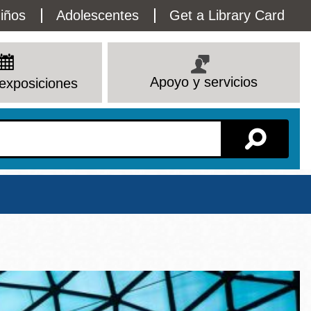
lity
iños
Adolescentes
Get a Library Card
enu
Apoyo y servicios
exposiciones
Sucursal
Ver todas