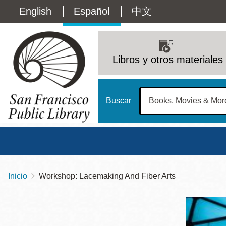
Pasar
Language
English
Español
中文
al
contenido
switcher
principal
Main
(Content)
navigation
Libros y otros materiales
Buscar
Inicio
Workshop: Lacemaking And Fiber Arts
Sobrescribir
Biblioteca Central
Dom
enlaces
Address
100 Larkin Street
San Francisco
,
CA
94102
12 - 6
de
Contact
415-557-4400