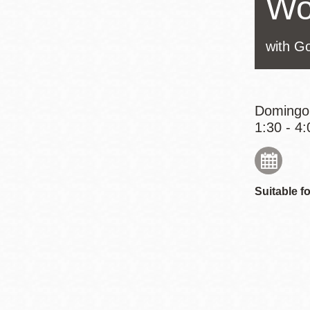
Wo
Mission
Excelsior
with G
Noe Valley
Glen Park
North Beach
Domingo,
Golden Gate
1:30 - 4:
Valley
Suitable fo