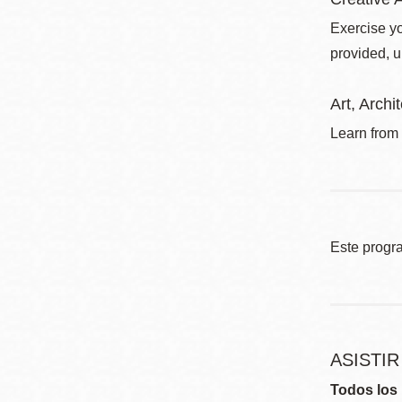
Exercise yo
provided, u
Art, Arch
Learn from 
Este progr
ASISTI
Todos los 