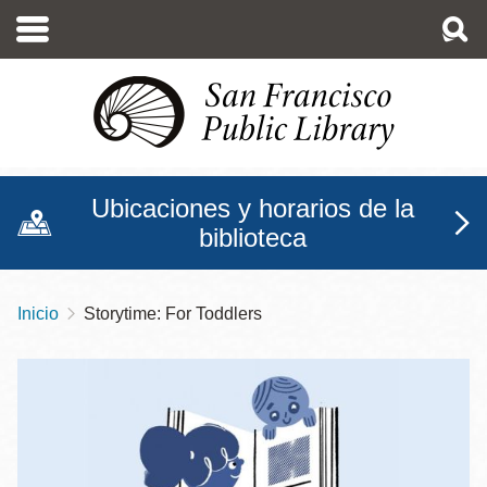
Pasar
al
contenido
principal
Ubicaciones y horarios de la
biblioteca
Inicio
Storytime: For Toddlers
Sobrescribir
enlaces
de
ayuda
a