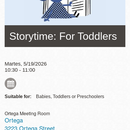
la
navegación
Storytime: For Toddlers
Martes, 5/19/2026
10:30 - 11:00
Suitable for:
Babies, Toddlers or Preschoolers
Ortega Meeting Room
Ortega
Address
3223 Ortega Street