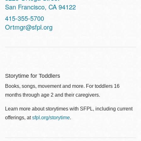
San Francisco
,
CA
94122
Contact
415-355-5700
Telephone
Ortmgr@sfpl.org
Storytime for Toddlers
Books, songs, movement and more. For toddlers 16
months through age 2 and their caregivers.
Learn more about storytimes with SFPL, including current
offerings, at
sfpl.org/storytime
.