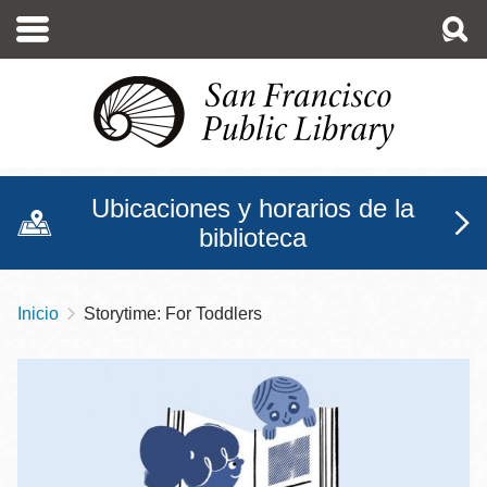
Pasar
al
contenido
principal
Ubicaciones y horarios de la
biblioteca
Inicio
Storytime: For Toddlers
Sobrescribir
enlaces
de
ayuda
a