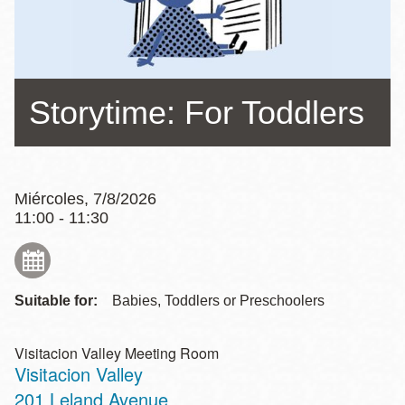
la
navegación
Storytime: For Toddlers
Miércoles, 7/8/2026
11:00 - 11:30
Suitable for:
Babies, Toddlers or Preschoolers
Visitacion Valley Meeting Room
Visitacion Valley
Address
201 Leland Avenue