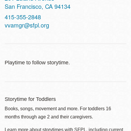
San Francisco
,
CA
94134
Contact
415-355-2848
Telephone
vvamgr@sfpl.org
Playtime to follow storytime.
Storytime for Toddlers
Books, songs, movement and more. For toddlers 16
months through age 2 and their caregivers.
Learn more about storytimes with SFPL, including current