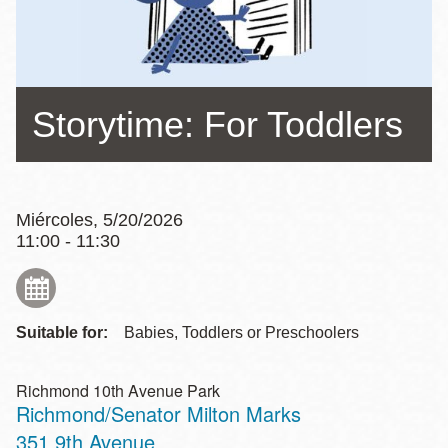
la
navegación
Storytime: For Toddlers
Miércoles, 5/20/2026
11:00 - 11:30
Suitable for:
Babies, Toddlers or Preschoolers
Richmond 10th Avenue Park
Richmond/Senator Milton Marks
Address
351 9th Avenue