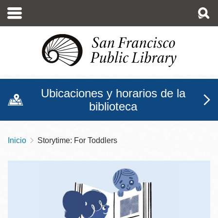
Pasar
al
contenido
principal
Ubicaciones y horarios de la
biblioteca
Inicio
Storytime: For Toddlers
Sobrescribir
enlaces
de
ayuda
a