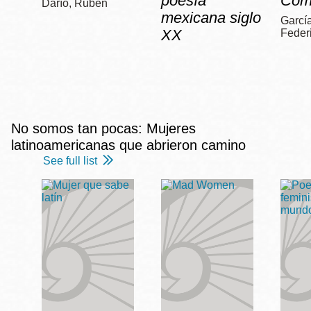
poesía
Com
Darío, Rubén
mexicana siglo
García
XX
Feder
No somos tan pocas: Mujeres
latinoamericanas que abrieron camino
See full list