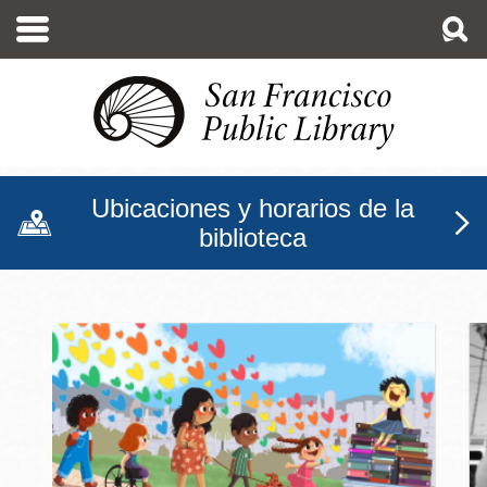
Pasar
al
contenido
principal
Ubicaciones y horarios de la
biblioteca
Biblioteca Pública de San F