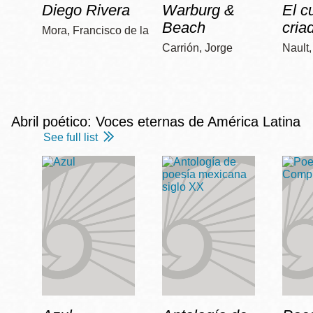
Diego Rivera
Warburg &
El c
Beach
cria
Mora, Francisco de la
Carrión, Jorge
Nault
Abril poético: Voces eternas de América Latina
See full list