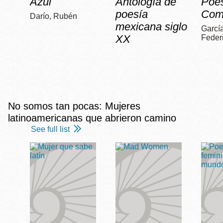
Azul
Antología de
Poe
poesía
Com
Darío, Rubén
mexicana siglo
García
XX
Feder
No somos tan pocas: Mujeres
latinoamericanas que abrieron camino
See full list