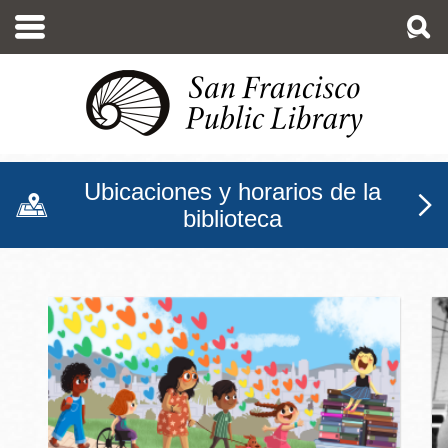
Pasar
al
contenido
principal
Ubicaciones y horarios de la
biblioteca
Biblioteca Pública de San F