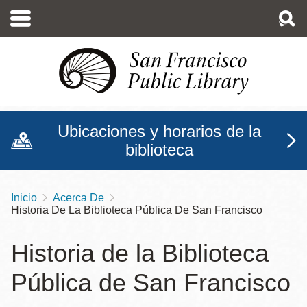
Pasar
al
contenido
principal
Ubicaciones y horarios de la
biblioteca
Inicio
Acerca De
Sobrescribir
Historia De La Biblioteca Pública De San Francisco
enlaces
de
Historia de la Biblioteca
ayuda
Pública de San Francisco
a