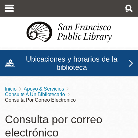
Pasar
al
contenido
principal
Ubicaciones y horarios de la
biblioteca
Inicio
Apoyo & Servicios
Sobrescribir
Consulte A Un Bibliotecario
enlaces
Consulta Por Correo Electrónico
de
Consulta por correo
ayuda
electrónico
a