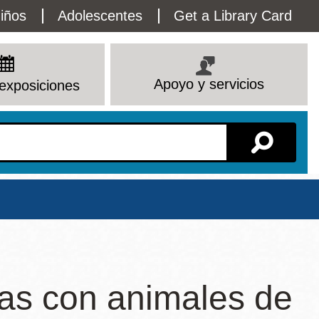
lity
iños
Adolescentes
Get a Library Card
enu
Apoyo y servicios
exposiciones
Sucursal
as con animales de
Ver todas