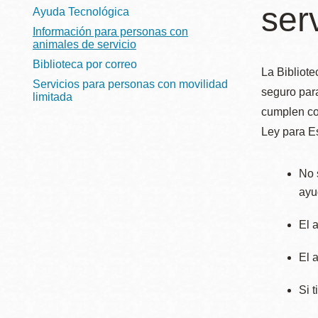
Telephone
ser
ayuda
Ayuda Tecnológica
Información para personas con
a
animales de servicio
Biblioteca por correo
la
Biblioteca
Ingleside
La Bibliote
Servicios para personas con movilidad
Central
navegación
seguro para
limitada
Marina
cumplen con
Anza
Ley para E
Merced
No 
Bayview
ayu
Misión
Bernal Heights
El 
Mission Bay
El 
Chinatown
Biblioteca
Si 
Eureka Valley
Ambulante