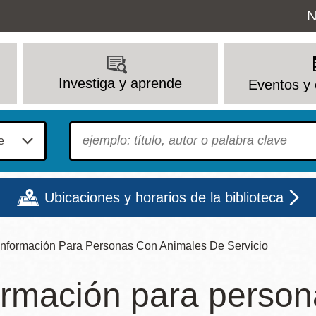
Uti
N
M
Investiga y aprende
Eventos y 
To find?
Ubicaciones y horarios de la biblioteca
Información Para Personas Con Animales De Servicio
Lun
Mar
Mié
Jue
Vie
Sáb
ormación para person
9 - 6
9 - 8
9 - 8
9 - 8
12 - 6
10 - 6