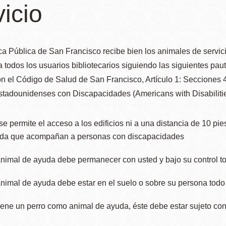
vicio
Ocean View
Richmond
ca Pública de San Francisco recibe bien los animales de servic
 todos los usuarios bibliotecarios siguiendo las siguientes pa
Biblioteca
Sunset
 el Código de Salud de San Francisco, Artículo 1: Secciones 41
Ambulante OMI
stadounidenses con Discapacidades (Americans with Disabilitie
Treasure Island
se permite el acceso a los edificios ni a una distancia de 10 pi
Ortega
da que acompañan a personas con discapacidades
Visitacion Valley
Park
animal de ayuda debe permanecer con usted y bajo su control t
West Portal
animal de ayuda debe estar en el suelo o sobre su persona todo
Parkside
tiene un perro como animal de ayuda, éste debe estar sujeto co
Western
Portola
Addition