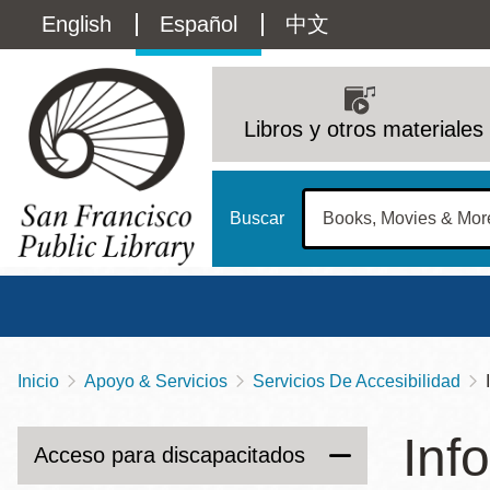
Pasar
Language
English
Español
中文
al
contenido
switcher
principal
Main
(Content)
navigation
Libros y otros materiales
Buscar
Inicio
Apoyo & Servicios
Servicios De Accesibilidad
Sobrescribir
Biblioteca Central
Dom
enlaces
Inf
Address
100 Larkin Street
San Francisco
,
CA
94102
12 - 6
Acceso para discapacitados
de
Contact
415-557-4400