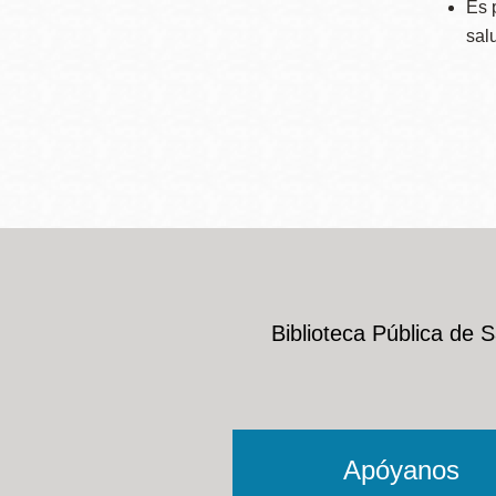
Es 
Mission
sal
Excelsior
Noe Valley
Glen Park
North Beach
Golden Gate
Valley
Biblioteca Pública de 
Apóyanos