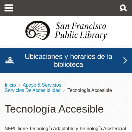
Pasar
al
contenido
principal
Ubicaciones y horarios de la
biblioteca
Inicio
Apoyo & Servicios
Sobrescribir
Servicios De Accesibilidad
Tecnología Accesible
enlaces
de
Tecnología Accesible
ayuda
a
SFPL tiene Tecnología Adaptable y Tecnología Asistencial