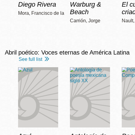
Diego Rivera
Warburg &
El c
Beach
cria
Mora, Francisco de la
Carrión, Jorge
Nault
Abril poético: Voces eternas de América Latina
See full list