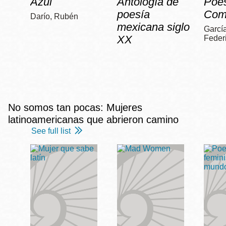
Azul
Antología de
Poe
poesía
Com
Darío, Rubén
mexicana siglo
García
XX
Feder
No somos tan pocas: Mujeres
latinoamericanas que abrieron camino
See full list