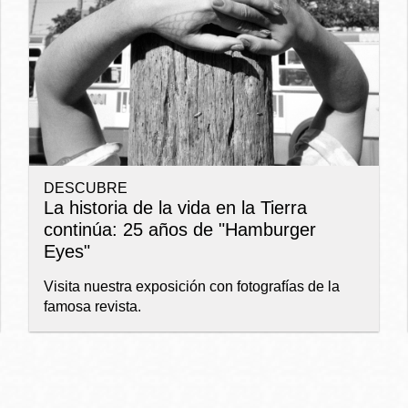
Ocean View
Richmond
Biblioteca
Sunset
Ambulante OMI
DESCUBRE
Treasure Island
La historia de la vida en la Tierra
Ortega
continúa: 25 años de "Hamburger
Eyes"
Visitacion Valley
Park
Visita nuestra exposición con fotografías de la
famosa revista.
West Portal
Parkside
Western
Portola
Addition