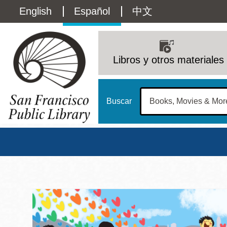
Pasar
Language
English
Español
中文
al
contenido
switcher
principal
Main
(Content)
navigation
Libros y otros materiales
Buscar
Biblioteca Pública d
Biblioteca Central
Dom
Address
100 Larkin Street
San Francisco
,
CA
94102
12 - 6
Contact
415-557-4400