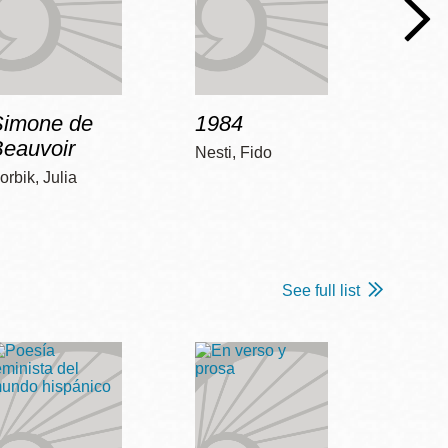
Simone de
1984
Bob 
Beauvoir
Nesti, Fido
McCart
orbik, Julia
See full list