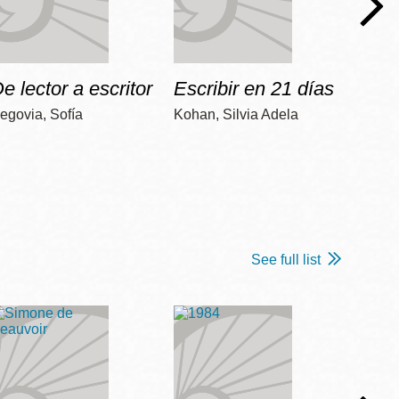
e lector a escritor
Escribir en 21 días
Apre
egovia, Sofía
Kohan, Silvia Adela
Colome
See full list