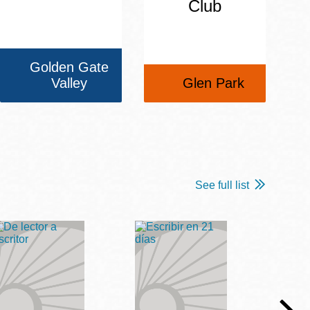
Club
Golden Gate
Valley
Glen Park
See full list