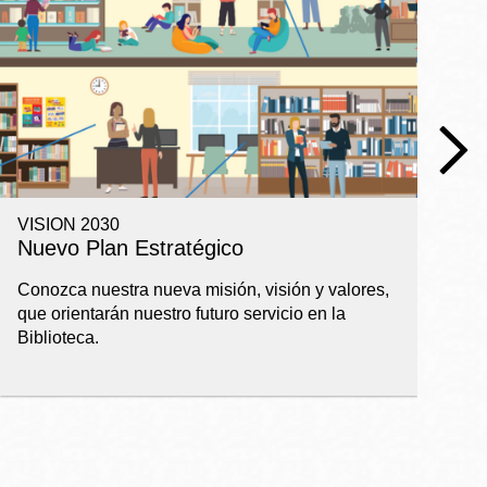
VISION 2030
R
Nuevo Plan Estratégico
I
a
Conozca nuestra nueva misión, visión y valores,
que orientarán nuestro futuro servicio en la
Ba
Biblioteca.
pl
ap