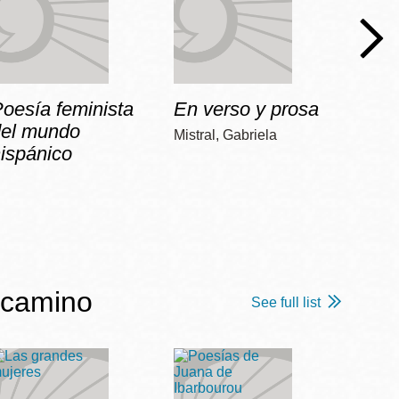
oesía feminista
En verso y prosa
No
del mundo
Mistral, Gabriela
Vilariñ
ispánico
 camino
See full list