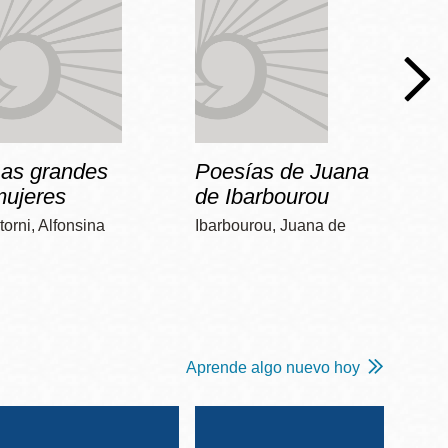
Las grandes
Poesías de Juana
Dos 
mujeres
de Ibarbourou
Poniat
torni, Alfonsina
Ibarbourou, Juana de
Aprende algo nuevo hoy