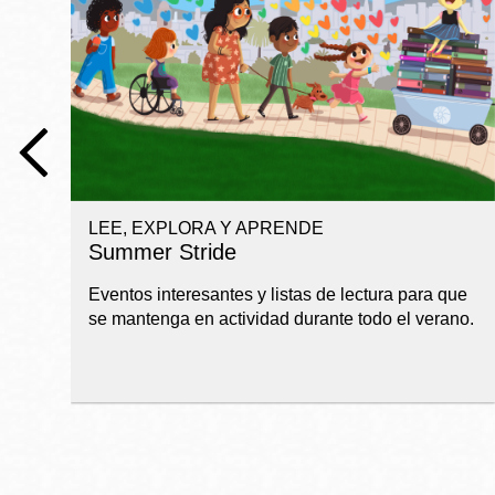
Telephone
Biblioteca
Ingleside
Central
Marina
Anza
LEE, EXPLORA Y APRENDE
Merced
Summer Stride
Bayview
Eventos interesantes y listas de lectura para que
Misión
se mantenga en actividad durante todo el verano.
Bernal Heights
Mission Bay
Chinatown
Biblioteca
Eureka Valley
Ambulante