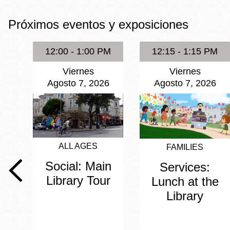
Mission
Próximos eventos y exposiciones
Excelsior
Noe Valley
12:00 - 1:00 PM
12:15 - 1:15 PM
Glen Park
Viernes
Viernes
North Beach
Agosto 7, 2026
Agosto 7, 2026
Golden Gate
Valley
ALL AGES
FAMILIES
Social: Main
Services:
Library Tour
Lunch at the
Library