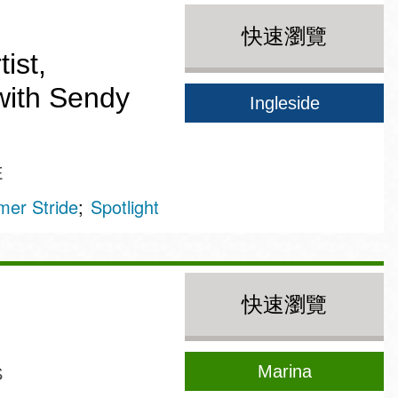
快速瀏覽
ist,
with Sendy
Ingleside
E
er Stride
Spotlight
快速瀏覽
Marina
S