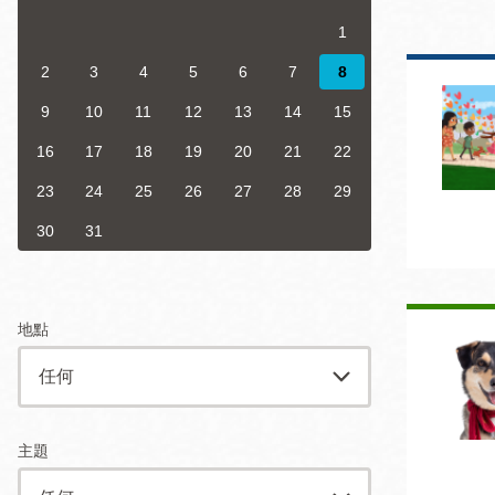
San
結
1
Francisco
,
CA
94102
2
3
4
5
6
7
8
9
10
11
12
13
14
15
總圖書館
Golden Gate
16
17
18
19
20
21
22
Valley 圖書分館
23
24
25
26
27
28
29
Anza 圖書分館
Ingleside 英格賽
30
31
區圖書分館
Bayview /Linda
Brooks-Burton
灣景區圖書分館
Marina 圖書分館
地點
Bernal Heights
Merced 圖書分
貝納崗區圖書分
館
主題
館