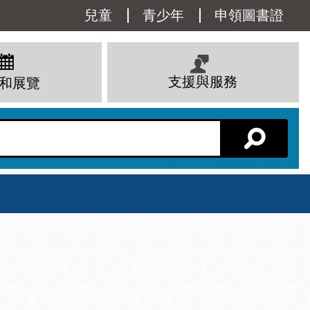
Utility
兒童
青少年
申領圖書證
Menu
支援與服務
和展覽
分館主頁
星期六
 下午
10 上午 - 6 下午
查看所有