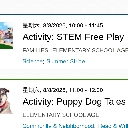
星期六, 8/8/2026, 10:00 - 11:45
Ocean View 海
Richmond/參議
Activity: STEM Free Play
景區圖書分館
員 Milton Marks
列治文區圖書分
FAMILIES
ELEMENTARY SCHOOL AG
館
OMI 流動圖書館
Science
Summer Stride
Sunset日落區圖
Ortega 圖書分館
書分館
星期六, 8/8/2026, 11:00 - 12:00
Park 圖書分館
Activity: Puppy Dog Tales
Treasure Island
金銀島借書亭
Parkside 圖書分
ELEMENTARY SCHOOL AGE
館
Community & Neighborhood
Read & Wri
Visitacion Valley