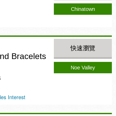
Chinatown
快速瀏覽
nd Bracelets
Noe Valley
S
es Interest