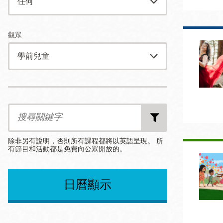
Mission米慎區
Chinatown 華埠/
圖書分館
麥禮謙圖書分館
觀眾
Mission Bay 米
Eureka Valley 尤
慎灣區圖書分館
里卡谷/Harvey
Milk 紀念圖書分
Date
Date
Date
Noe Valley
from
to
End
館
After
/Sally Brunn 諾
Search
by
谷區圖書分館
Keywords
Excelsior圖書分
除非另有說明，否則所有課程都將以英語呈現。 所
館
有節目和活動都是免費向公眾開放的。
North Beach北
岸區圖書分館
Select
Select
per
Glen Park 格倫
an
an
page
日曆顯示
Option
Option
公園區圖書分館