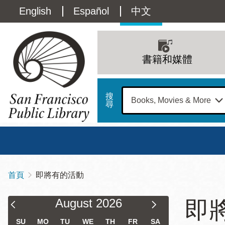
移
Language
English
Español
中文
至
主
switcher
內
Main
容
(Content)
navigation
書籍和媒體
搜
尋
總圖
書館
首頁
即將有的活動
導
Address
100
航
Filter & Sort Results
Calendar
Calendar
星期日
星期一
星
August
2026
即
Larkin
Filter
Filter
12 下午 - 6 下午
9 上午 - 6 下午
9 
連
Street
SU
MO
TU
WE
TH
FR
SA