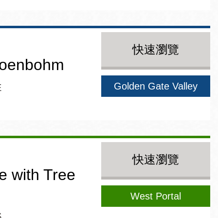
快速瀏覽
hoenbohm
Golden Gate Valley
E
快速瀏覽
e with Tree
West Portal
S