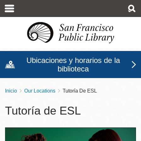
Pasar
al
contenido
principal
Ubicaciones y horarios de la
biblioteca
Inicio
Our Locations
Tutoría De ESL
Sobrescribir
enlaces
Tutoría de ESL
de
ayuda
a