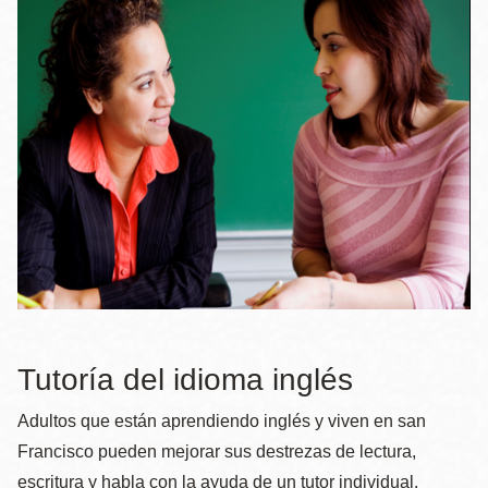
la
navegación
Tutoría del idioma inglés
Adultos que están aprendiendo inglés y viven en san
Francisco pueden mejorar sus destrezas de lectura,
escritura y habla con la ayuda de un tutor individual.