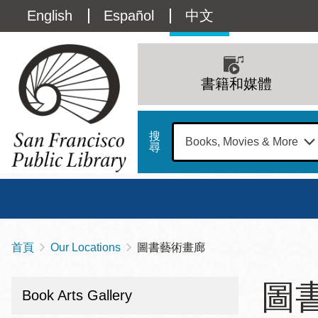
移
Language
English
Español
中文
至
主
switcher
內
Main
容
(Content)
navigation
書籍和媒體
搜
尋
總圖
書館
首頁
Our Locations
圖書藝術畫廊
導
Address
100
航
星期日
星期一
星
圖
Larkin
Book Arts Gallery
12 下午 - 6 下午
9 上午 - 6 下午
9 
連
Street