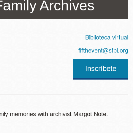
Family Archives
Biblioteca virtual
ss
fifthevent@sfpl.org
Inscríbete
mily memories with archivist Margot Note.