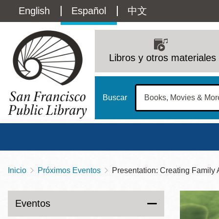
Pasar
Language
English
Español
中文
al
contenido
switcher
principal
Main
(Content)
navigation
Libros y otros materiales
Buscar
Inicio
Próximos Eventos
Presentation: Creating Family 
Sobrescribir
Biblioteca Central
Dom
enlaces
Address
100 Larkin Street
San Francisco
,
CA
94102
12 - 6
Eventos
de
Contact
415-557-4400