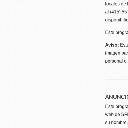
locales de 
al (415) 5
disponibili
Este progra
Aviso:
Este
imagen para
personal o 
ANUNCI
Este progra
web de SFP
su nombre, 