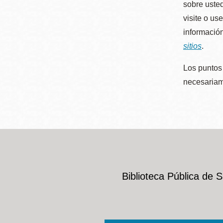
sobre usted
visite o us
información
sitios
.
Los puntos 
necesariame
Biblioteca Pública de 