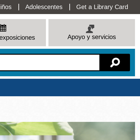
lity
iños
Adolescentes
Get a Library Card
enu
Apoyo y servicios
exposiciones
Sucursal
Ver todas