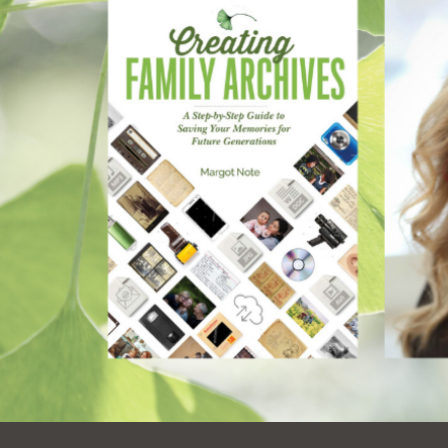
Ocean View
Richmond
Biblioteca
Sunset
Ambulante OMI
Treasure Island
Ortega
Visitacion Valley
Park
West Portal
Parkside
Western
Portola
Addition