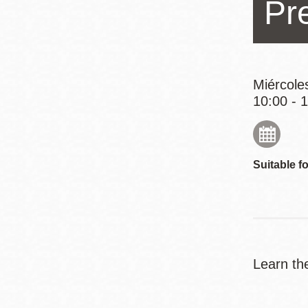
Pr
Mission
Excelsior
Noe Valley
Glen Park
Miércole
North Beach
10:00 - 
Golden Gate
Valley
Suitable fo
Learn th