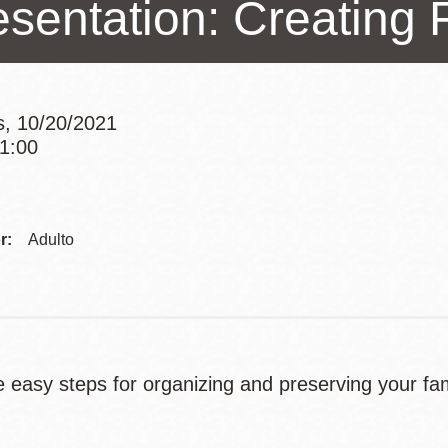
esentation: Creating 
Potrero
Biblioteca virtual
Presidio
Bibliotecas
s, 10/20/2021
Ambulantes
11:00
Addre
r:
Adulto
e easy steps for organizing and preserving your fa