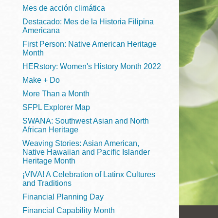
Telephone
ayuda
Mes de acción climática
Destacado: Mes de la Historia Filipina
a
Americana
First Person: Native American Heritage
la
Biblioteca
Ingleside
Month
Central
navegación
HERstory: Women's History Month 2022
Marina
Make + Do
Anza
More Than a Month
Merced
SFPL Explorer Map
Bayview
SWANA: Southwest Asian and North
African Heritage
Misión
Weaving Stories: Asian American,
Bernal Heights
Native Hawaiian and Pacific Islander
Heritage Month
Mission Bay
¡VIVA! A Celebration of Latinx Cultures
Chinatown
and Traditions
Financial Planning Day
Biblioteca
Financial Capability Month
Eureka Valley
Ambulante