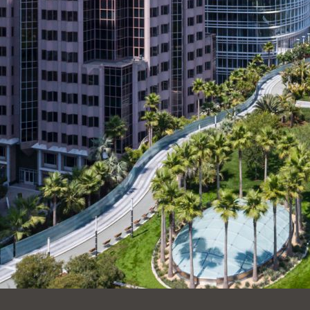
Ocean View
Richmond
Biblioteca
Sunset
Ambulante OMI
Treasure Island
Ortega
Visitacion Valley
Park
West Portal
Parkside
Western
Portola
Addition