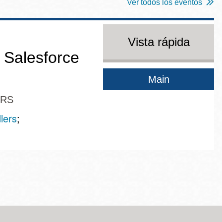
Ver todos los eventos
Vista rápida
t Salesforce
Main
ERS
lers