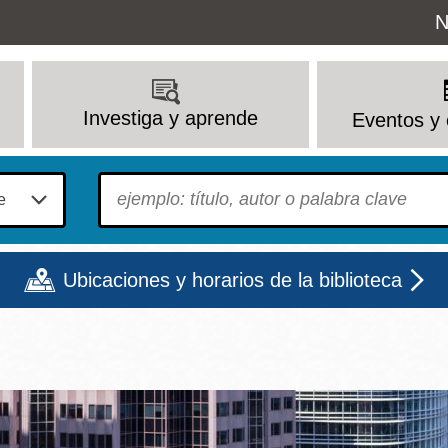
Uti
N
M
Investiga y aprende
Eventos y 
To find?
Ubicaciones y horarios de la biblioteca
Lun
Mar
Mié
Jue
Vie
Sáb
9 - 6
9 - 8
9 - 8
9 - 8
12 - 6
10 - 6