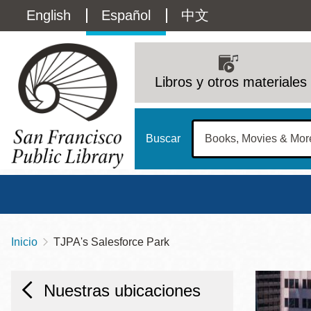
Pasar
Language
English
Español
中文
al
contenido
switcher
principal
Main
(Content)
navigation
Libros y otros materiales
Buscar
Inicio
TJPA's Salesforce Park
Sobrescribir
Biblioteca Central
Dom
enlaces
Address
100 Larkin Street
San Francisco
,
CA
94102
12 - 6
Nuestras ubicaciones
de
Contact
415-557-4400