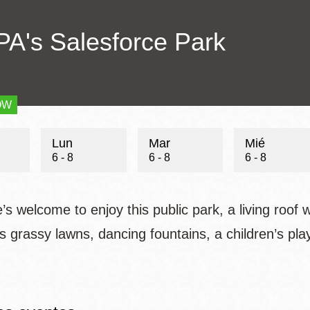
Addre
PA's Salesforce Park
Potrero
Biblioteca virtual
Websi
Presidio
Bibliotecas
Ambulantes
OW
s
Lun
Mar
Mié
6 - 8
6 - 8
6 - 8
s welcome to enjoy this public park, a living roof 
s grassy lawns, dancing fountains, a children’s pl