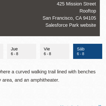
ss
425 Mission Street
Rooftop
San Francisco
,
CA
94105
te
Salesforce Park website
Jue
Vie
Sáb
6 - 8
6 - 8
6 - 8
where a curved walking trail lined with benches
ay area, and an amphitheater.