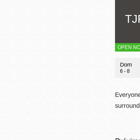
Mission
TJ
Excelsior
Noe Valley
Glen Park
North Beach
OPEN N
Hour
Golden Gate
Valley
Dom
6 - 8
Everyone’
surround