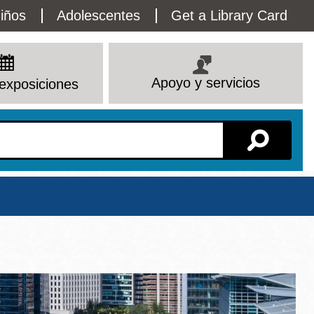
lity
iños
Adolescentes
Get a Library Card
enu
Apoyo y servicios
exposiciones
Sucursal
Ver todas