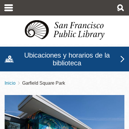
Pasar
al
contenido
principal
Ubicaciones y horarios de la
biblioteca
Inicio
Garfield Square Park
Sobrescribir
enlaces
de
ayuda
a